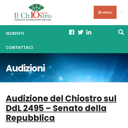
Skip
Search
to
MENU
for:
content
ISCRIVITI
CONTATTACI
Audizioni
Audizione del Chiostro sul
DdL 2495 – Senato della
Repubblica