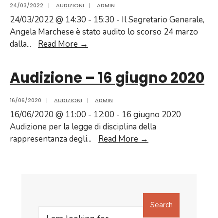
24/03/2022
|
AUDIZIONI
|
ADMIN
24/03/2022 @ 14:30 - 15:30 - Il Segretario Generale,
Angela Marchese è stato audito lo scorso 24 marzo
Audizione
dalla
...
Read More →
del
Chiostro
Audizione – 16 giugno 2020
sul
DdL
16/06/2020
|
AUDIZIONI
|
ADMIN
2495
16/06/2020 @ 11:00 - 12:00 - 16 giugno 2020
–
Audizione per la legge di disciplina della
Senato
Audizione
rappresentanza degli
...
Read More →
della
–
Repubblica
16
giugno
2020
Search
Search