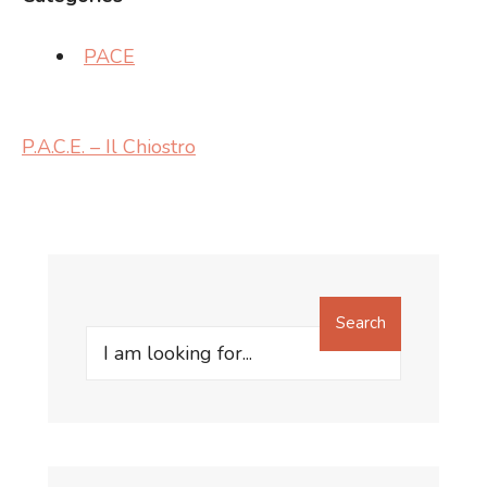
PACE
P.A.C.E. – Il Chiostro
Search
Search
for: