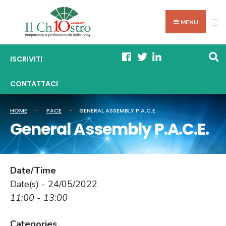
Skip
Search
to
MENU
for:
content
ISCRIVITI
CONTATTACI
HOME
PACE
GENERAL ASSEMBLY P.A.C.E.
General Assembly P.A.C.E.
Date/Time
Date(s) - 24/05/2022
11:00 - 13:00
Categories