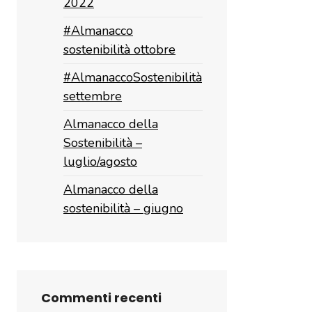
2022
#Almanacco
sostenibilità ottobre
#AlmanaccoSostenibilità
settembre
Almanacco della
Sostenibilità –
luglio/agosto
Almanacco della
sostenibilità – giugno
Commenti recenti