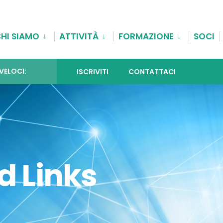
HI SIAMO
ATTIVITÀ
FORMAZIONE
SOCI
 VELOCI:
ISCRIVITI
CONTATTACI
d Links