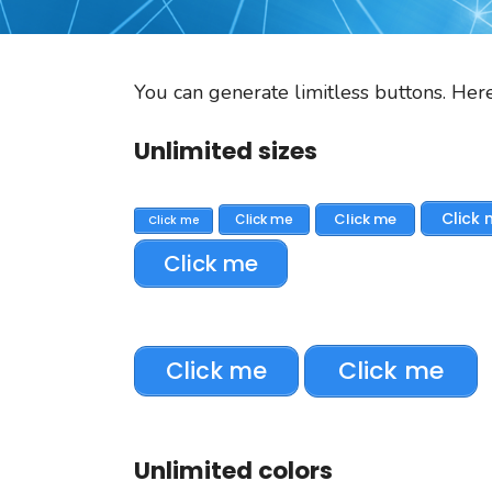
You can generate limitless buttons. Here 
Unlimited sizes
Click
Click me
Click me
Click me
Click me
Click me
Click me
Unlimited colors