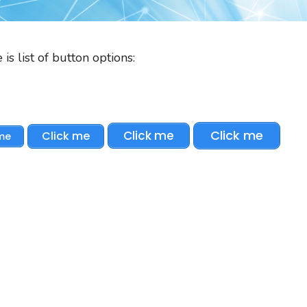
is list of button options:
Click me
Click me
Click me
 me