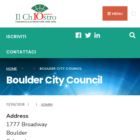
Skip
Search
to
MENU
for:
content
ISCRIVITI
CONTATTACI
HOME
BOULDER CITY COUNCIL
Boulder City Council
11/09/2018
|
|
ADMIN
Address
1777 Broadway
Boulder